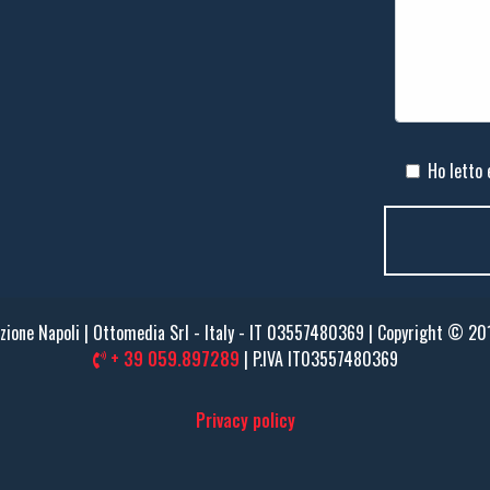
Ho letto 
zione Napoli | Ottomedia Srl - Italy - IT 03557480369 | Copyright © 2
+ 39 059.897289
| P.IVA IT03557480369
Privacy policy