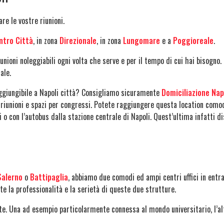
re le vostre riunioni.
ntro Città
, in zona
Direzionale
, in zona
Lungomare
e a
Poggioreale
.
iunioni noleggiabili ogni volta che serve e per il tempo di cui hai bisogno.
ale.
ggiungibile a Napoli città? Consigliamo sicuramente
Domiciliazione Nap
 riunioni e spazi per congressi. Potete raggiungere questa location como
i o con l’autobus dalla stazione centrale di Napoli. Quest’ultima infatti 
Salerno
o
Battipaglia
, abbiamo due comodi ed ampi centri uffici in entr
ete la professionalità e la serietà di queste due strutture.
te. Una ad esempio particolarmente connessa al mondo universitario, l’alt