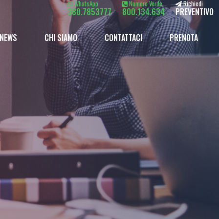
WhatsApp
Numero Verde
Richiedi
380.7853777
800.134.634
PREVENTIVO
NEWS
CHI SIAMO
CONTATTACI
PRENOTA